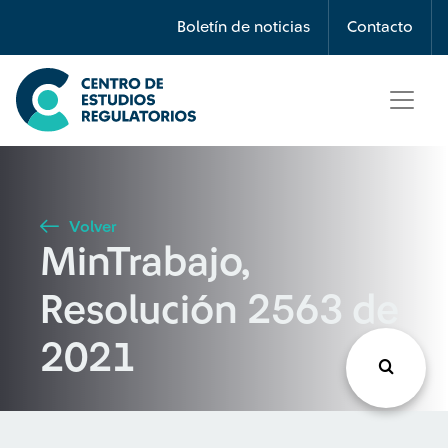
Búsqueda
Boletín de noticias
Contacto
Seleccione país
Tipo de artículo
Volver
MinTrabajo,
Buscar
Resolución 2563 de
2021