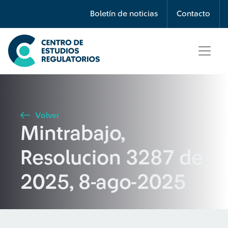
Búsqueda
Boletín de noticias
Contacto
Seleccione país
Tipo de artículo
Volver
Mintrabajo,
Buscar
Resolucion 3287 de
2025, 8-ago-2025