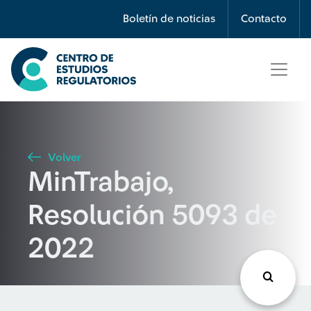
Búsqueda
Boletín de noticias
Contacto
Seleccione país
Tipo de artículo
Volver
MinTrabajo,
Buscar
Resolución 5093 de
2022