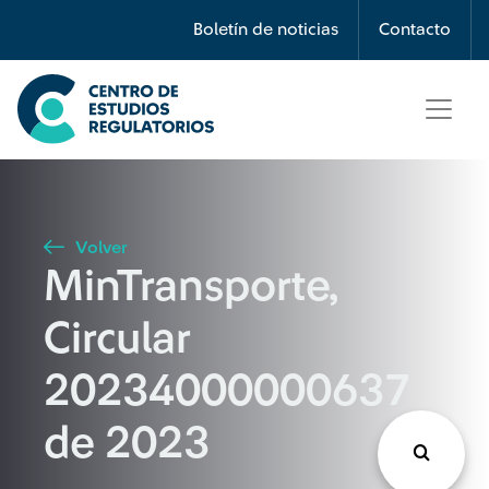
Búsqueda
Boletín de noticias
Contacto
Seleccione país
Tipo de artículo
Volver
MinTransporte,
Buscar
Circular
20234000000637
de 2023