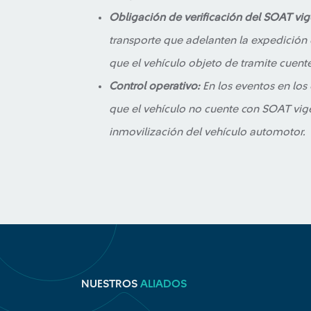
Obligación de verificación del SOAT vi
transporte que adelanten la expedición 
que el vehículo objeto de tramite cuent
Control operativo:
En los eventos en los 
que el vehículo no cuente con SOAT vig
inmovilización del vehículo automotor.
NUESTROS
ALIADOS