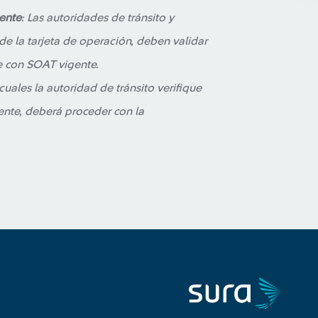
gente
: Las autoridades de tránsito y
de la tarjeta de operación, deben validar
e con SOAT vigente.
cuales la autoridad de tránsito verifique
ente, deberá proceder con la