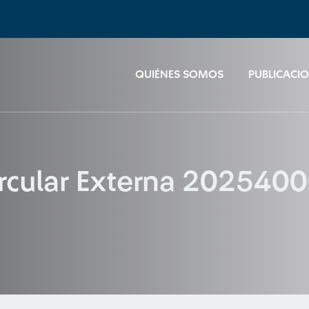
QUIÉNES SOMOS
PUBLICACI
ircular Externa 202540