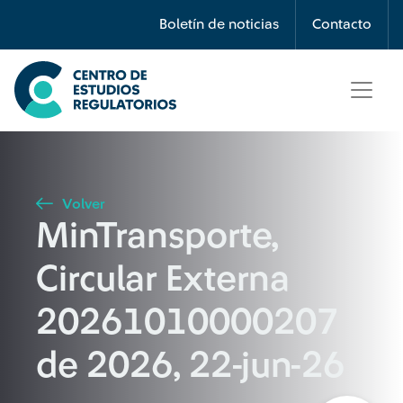
Búsqueda
Boletín de noticias
Contacto
Seleccione país
Tipo de artículo
Volver
MinTransporte,
Buscar
Circular Externa
20261010000207
de 2026, 22-jun-26