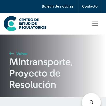
Búsqueda
Boletín de noticias
Contacto
Seleccione país
Tipo de artículo
Volver
Mintransporte,
Buscar
Proyecto de
Resolución