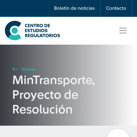
Búsqueda
Boletín de noticias
Contacto
Seleccione país
Tipo de artículo
Volver
MinTransporte,
Buscar
Proyecto de
Resolución