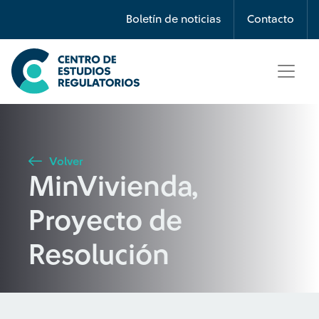
Búsqueda
Boletín de noticias
Contacto
Seleccione país
Tipo de artículo
Volver
MinVivienda,
Buscar
Proyecto de
Resolución