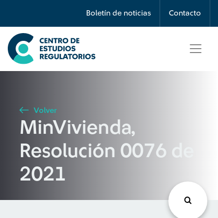
Búsqueda
Boletín de noticias
Contacto
Seleccione país
Tipo de artículo
Volver
MinVivienda,
Buscar
Resolución 0076 de
2021