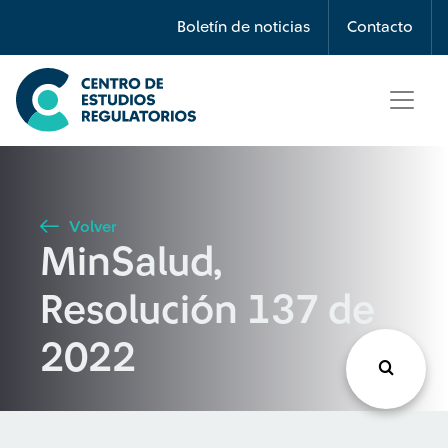
Búsqueda
Boletín de noticias
Contacto
Seleccione país
Tipo de artículo
Volver
MinSalud,
Buscar
Resolución 137 de
2022