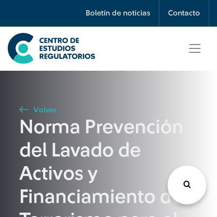
Búsqueda
Boletín de noticias
Contacto
Seleccione país
Tipo de artículo
Volver
Norma Prevención
Buscar
del Lavado de
Activos y
Financiamiento del