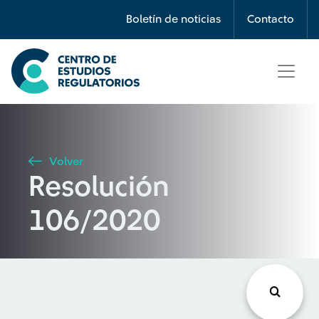
Búsqueda
Boletín de noticias
Contacto
Seleccione país
Tipo de artículo
Volver
Resolución
Buscar
106/2020