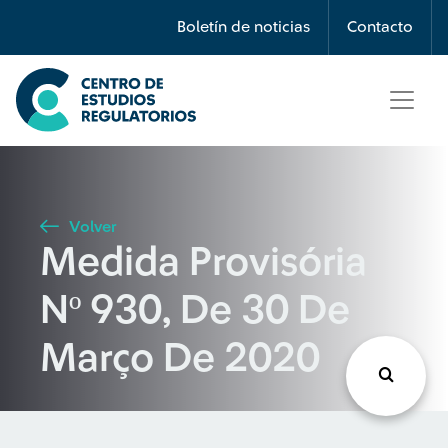
Búsqueda
Boletín de noticias
Contacto
Seleccione país
Tipo de artículo
Volver
Medida Provisória
Buscar
Nº 930, De 30 De
Março De 2020