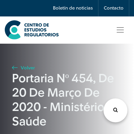
Búsqueda
Boletín de noticias
Contacto
Seleccione país
Tipo de artículo
Volver
Portaria Nº 454, De
Buscar
20 De Março De
2020 - Ministério da
Saúde