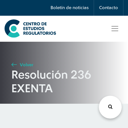
Búsqueda
Boletín de noticias
Contacto
Seleccione país
Tipo de artículo
Volver
Resolución 236
Buscar
EXENTA