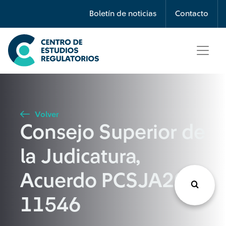
Búsqueda
Boletín de noticias
Contacto
Seleccione país
Tipo de artículo
Volver
Consejo Superior de
Buscar
la Judicatura,
Acuerdo PCSJA20-
11546