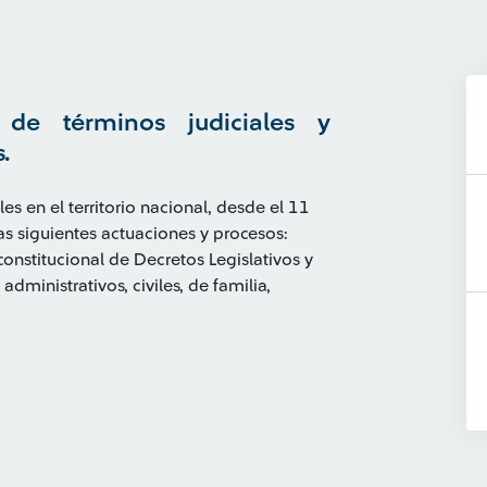
de términos judiciales y
.
les en el territorio na
c
ional, desde el 11
s si
gu
ientes a
c
tua
c
iones y pro
c
esos:
c
onstitu
c
ional de De
c
retos Legislativos y
o
administrativos
,
c
iviles, de
f
ami
li
a,