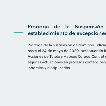
Prórroga de la Suspensión 
establecimiento de excepciones
Prórroga de la suspensión de términos judi
c
ia
hasta el 24 de mayo de 2020, ex
c
eptuando la
A
c
c
iones de Tutel
a
y Habeas
C
orpus,
C
ontrol
al
gu
nas a
c
tua
c
iones en pro
c
esos
c
onten
c
ios
laborales y dis
c
ip
li
narios.