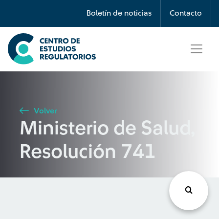
Búsqueda
Boletín de noticias
Contacto
Seleccione país
Tipo de artículo
Volver
Ministerio de Salud,
Buscar
Resolución 741