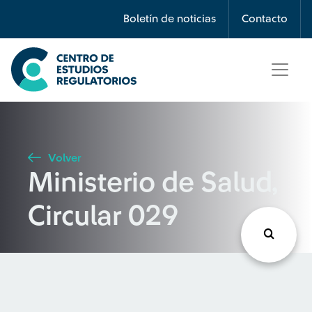
Búsqueda
Boletín de noticias
Contacto
Seleccione país
Tipo de artículo
Volver
Ministerio de Salud,
Buscar
Circular 029