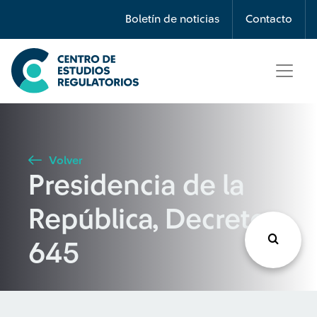
Búsqueda
Boletín de noticias
Contacto
Seleccione país
Tipo de artículo
Volver
Presidencia de la
Buscar
República, Decreto
645