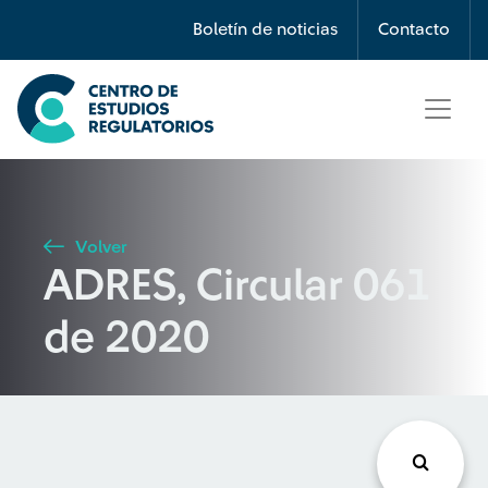
Búsqueda
Boletín de noticias
Contacto
Seleccione país
Tipo de artículo
Volver
ADRES, Circular 061
Buscar
de 2020