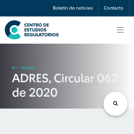
Búsqueda
Boletín de noticias
Contacto
Seleccione país
Tipo de artículo
Volver
ADRES, Circular 062
Buscar
de 2020