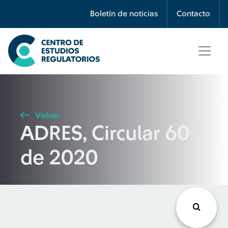
Búsqueda
Boletín de noticias
Contacto
Seleccione país
Tipo de artículo
Volver
ADRES, Circular 60
Buscar
de 2020