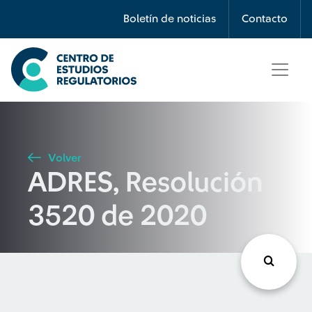
Búsqueda
Boletín de noticias
Contacto
Seleccione país
Tipo de artículo
Volver
ADRES, Resolución
Buscar
3520 de 2020