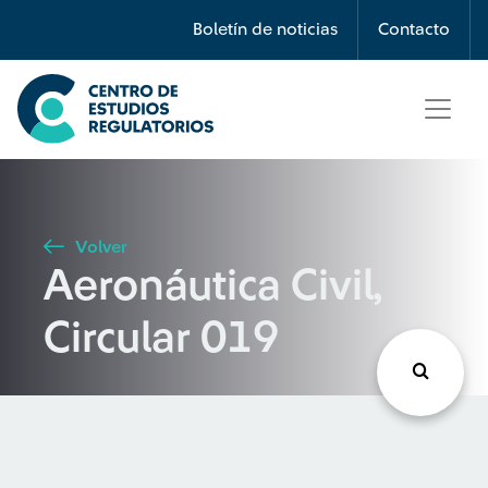
Búsqueda
Boletín de noticias
Contacto
Seleccione país
Tipo de artículo
Volver
Aeronáutica Civil,
Buscar
Circular 019