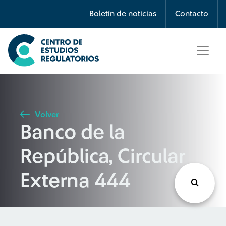
Búsqueda
Boletín de noticias
Contacto
Seleccione país
Tipo de artículo
Volver
Banco de la
Buscar
República, Circular
Externa 444