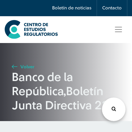
Búsqueda
Boletín de noticias
Contacto
Seleccione país
Tipo de artículo
Volver
Banco de la
Buscar
República,Boletín
Junta Directiva 23