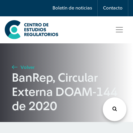
Búsqueda
Boletín de noticias
Contacto
Seleccione país
Tipo de artículo
Volver
BanRep, Circular
Buscar
Externa DOAM-144
de 2020