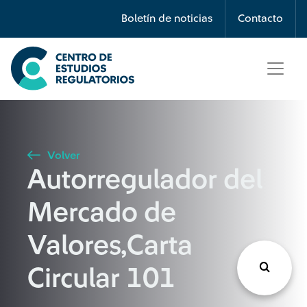
Búsqueda
Boletín de noticias
Contacto
Seleccione país
Tipo de artículo
Volver
Autorregulador del
Buscar
Mercado de
Valores,Carta
Circular 101