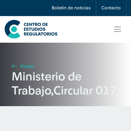
Búsqueda
Boletín de noticias
Contacto
Seleccione país
Tipo de artículo
Volver
Ministerio de
Buscar
Trabajo,Circular 017