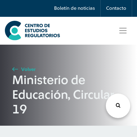
Búsqueda
Boletín de noticias
Contacto
Seleccione país
Tipo de artículo
Volver
Ministerio de
Buscar
Educación, Circular
19