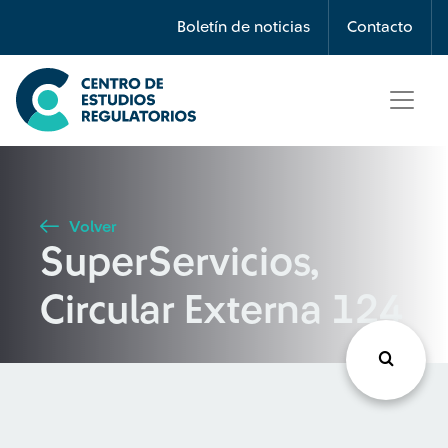
Búsqueda
Boletín de noticias
Contacto
Seleccione país
Tipo de artículo
Volver
SuperServicios,
Buscar
Circular Externa 124