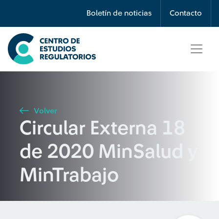
Búsqueda
Boletín de noticias
Contacto
Seleccione país
Tipo de artículo
Volver
Circular Externa 18
Buscar
de 2020 MinSalud y
MinTrabajo