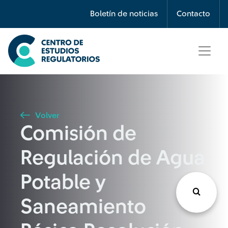
Búsqueda
Boletín de noticias
Contacto
Seleccione país
Tipo de artículo
Volver
Comisión de
Buscar
Regulación de Agua
Potable y
Saneamiento