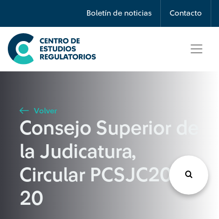
Búsqueda
Boletín de noticias
Contacto
Seleccione país
Tipo de artículo
Volver
Consejo Superior de
Buscar
la Judicatura,
Circular PCSJC20-
20