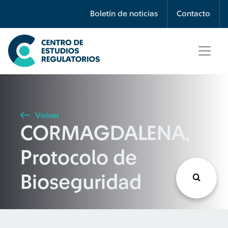
Búsqueda
Boletín de noticias
Contacto
Seleccione país
Tipo de artículo
Volver
CORMAGDALENA,
Buscar
Protocolo de
Bioseguridad