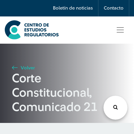
Búsqueda
Boletín de noticias
Contacto
Seleccione país
Tipo de artículo
Volver
Corte
Buscar
Constitucional,
Comunicado 21