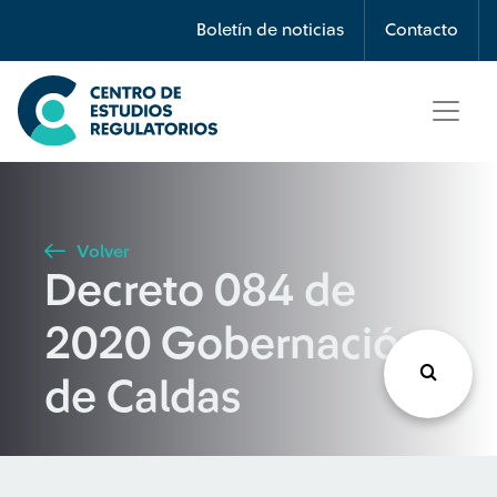
Búsqueda
Boletín de noticias
Contacto
Seleccione país
Tipo de artículo
Volver
Decreto 084 de
Buscar
2020 Gobernación
de Caldas