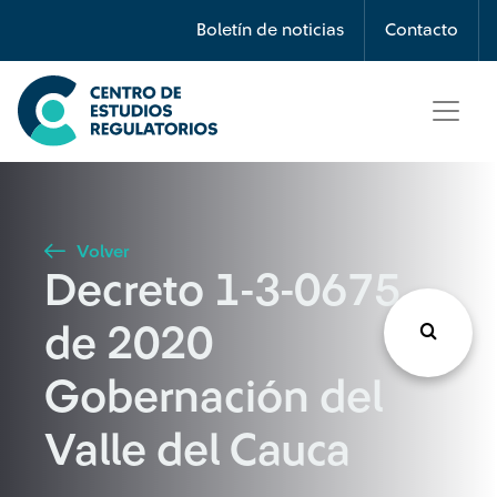
Búsqueda
Boletín de noticias
Contacto
Seleccione país
Tipo de artículo
Volver
Decreto 1-3-0675
Buscar
de 2020
Gobernación del
Valle del Cauca