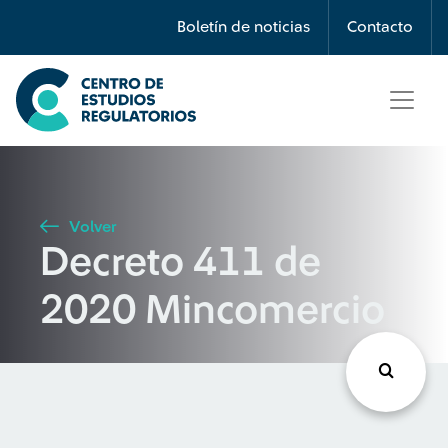
Búsqueda
Boletín de noticias
Contacto
Seleccione país
Tipo de artículo
Volver
Decreto 411 de
Buscar
2020 Mincomercio