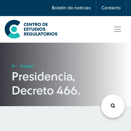
Búsqueda
Boletín de noticias
Contacto
Seleccione país
Tipo de artículo
Volver
Presidencia,
Buscar
Decreto 466.