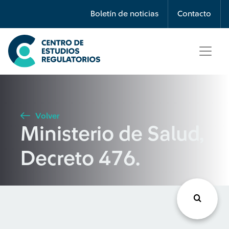
Búsqueda
Boletín de noticias
Contacto
Seleccione país
Tipo de artículo
Volver
Ministerio de Salud,
Buscar
Decreto 476.