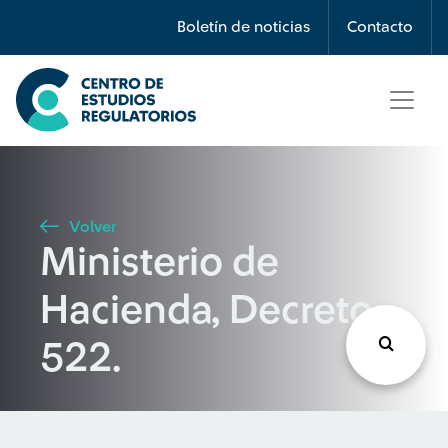
Búsqueda
Boletín de noticias
Contacto
Seleccione país
Tipo de artículo
Volver
Ministerio de
Buscar
Hacienda, Decreto
522.