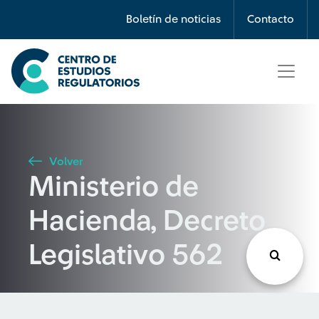
Búsqueda
Boletín de noticias
Contacto
Seleccione país
Tipo de artículo
Volver
Ministerio de
Buscar
Hacienda, Decreto
Legislativo 562