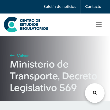
Búsqueda
Boletín de noticias
Contacto
Seleccione país
Tipo de artículo
Volver
Ministerio de
Buscar
Transporte, Decreto
Legislativo 569