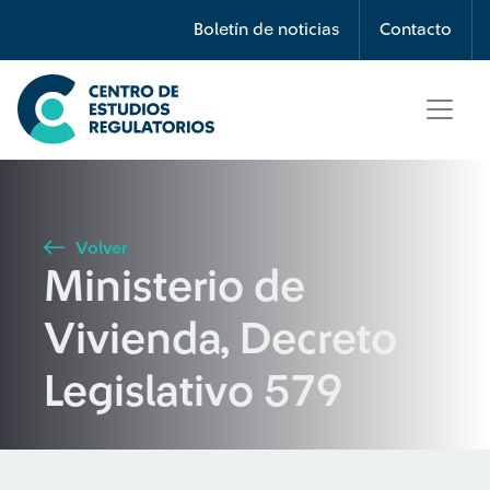
Búsqueda
Boletín de noticias
Contacto
Seleccione país
Tipo de artículo
Volver
Ministerio de
Buscar
Vivienda, Decreto
Legislativo 579