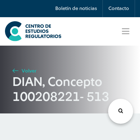
Búsqueda
Boletín de noticias
Contacto
Seleccione país
Tipo de artículo
Volver
DIAN, Concepto
Buscar
100208221- 513