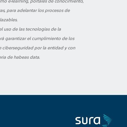
omo e-Iearning, portales de conocimiento,
as, para adelantar los procesos de
lazables.
el uso de las tecnologías de la
á garantizar el cumplimiento de los
 ciberseguridad por la entidad y con
eria de habeas data.